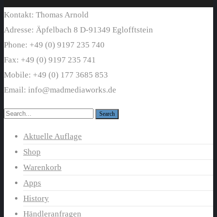
Kontakt: Thomas Arnold
Adresse: Äpfelbach 8 D-91349 Eglofftstein
Phone: +49 (0) 9197 235 740
Fax: +49 (0) 9197 235 741
Mobile: +49 (0) 177 3685 853
Email: info@madmediaworks.de
Aktuelle Auflage
Shop
Warenkorb
Apps
History
Händleranfragen