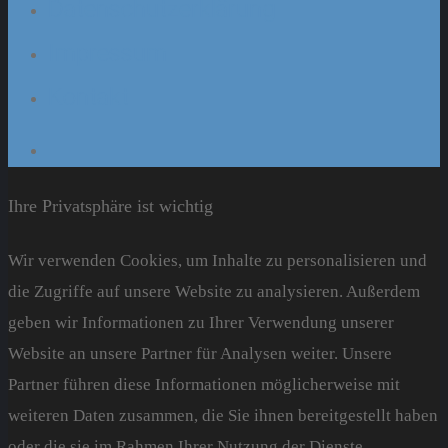
Datenschutzerklärung
Impressum
Kontakt
Ihre Privatsphäre ist wichtig
Wir verwenden Cookies, um Inhalte zu personalisieren und
die Zugriffe auf unsere Website zu analysieren. Außerdem
geben wir Informationen zu Ihrer Verwendung unserer
Website an unsere Partner für Analysen weiter. Unsere
Partner führen diese Informationen möglicherweise mit
weiteren Daten zusammen, die Sie ihnen bereitgestellt haben
oder die sie im Rahmen Ihrer Nutzung der Dienste